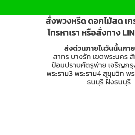
สั่งพวงหรีด ดอกไม้สด เกร
โทรหาเรา หรือสั่งทาง LIN
ส่งด่วนภายในวันนั้นภา
สาทร บางรัก เขตพระนคร สั
ป้อมปราบศัตรูพ่าย เจริญกร
พระราม3 พระราม4 สุขุมวิท พร
ธนบุรี ฝั่งธนบุรี