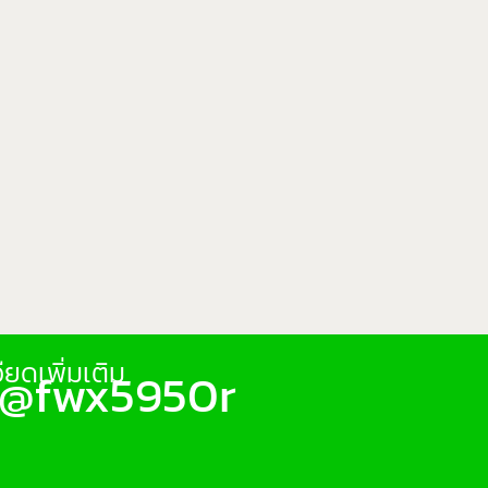
ยดเพิ่มเติม
: @fwx5950r