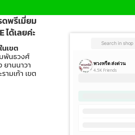
ดพรีเมี่ยม
E ได้เลยค่ะ
ยในเขต
มพันธวงศ์
ุง ยานนาวา
ะรามเก้า เขต