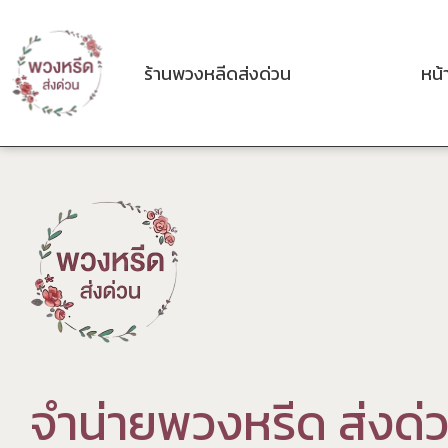
ร้านพวงหลีดส่งด่วน
หน้
จ
ำ
น
า
ย
พ
ว
ง
ห
ร
ด
ส
ง
ด