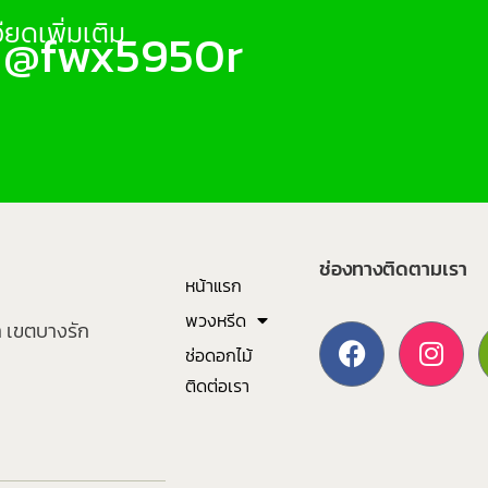
ยดเพิ่มเติม
: @fwx5950r
ช่องทางติดตามเรา
หน้าแรก
พวงหรีด
า เขตบางรัก
ช่อดอกไม้
ติดต่อเรา