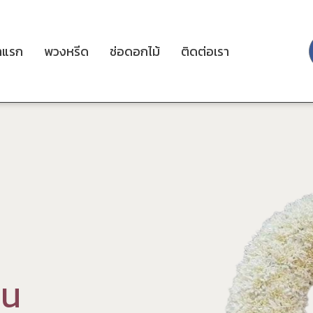
าแรก
พวงหรีด
ช่อดอกไม้
ติดต่อเรา
ว
น