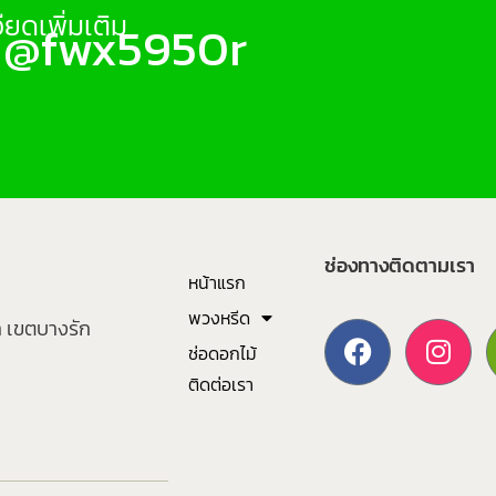
ยดเพิ่มเติม
: @fwx5950r
ช่องทางติดตามเรา
หน้าแรก
พวงหรีด
า เขตบางรัก
ช่อดอกไม้
ติดต่อเรา