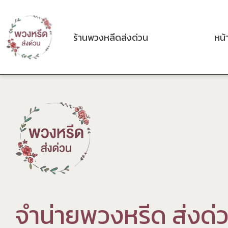
ร้านพวงหลีดส่งด่วน
หน้
จ
ำ
น
า
ย
พ
ว
ง
ห
ร
ด
ส
ง
ด