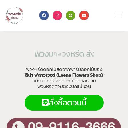
า
ล
ร
า
ม
า
ง
ว
พ
ง
ด
ว
น
ค
ส
า
ถ
ด
ร
ห
ง
พวงหรีดดอกไม้สดจากฟาร์มดอกไม้ของ
"
ลีน่า ฟลาวเวอร์ (Leena Flowers Shop)
"
ทีมงานคัดเลือกดอกไม้สดและสวย
พวงหรีดสวยตรงปกแน่นอน
สั่งซื้อตอนนี้