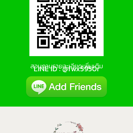
สอบถามรายละเอียดเพิ่มเติม
LINE ID : @fwx5950r