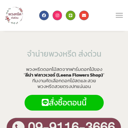
จ
ำ
น
า
ย
พ
ว
ง
ห
ร
ด
ส
ง
ด
ว
น
พวงหรีดดอกไม้สดจากฟาร์มดอกไม้ของ
"
ลีน่า ฟลาวเวอร์ (Leena Flowers Shop)
"
ทีมงานคัดเลือกดอกไม้สดและสวย
พวงหรีดสวยตรงปกแน่นอน
สั่งซื้อตอนนี้