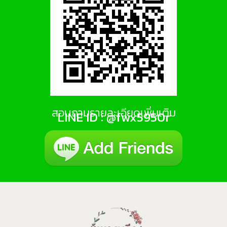
สอบถามรายละเอียดเพิ่มเติม
LINE ID : @fwx5950r