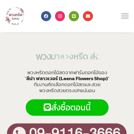
ร
า
า
ล
ค
า
า
ม
ง
พ
ว
ง
ด
ว
น
ถ
ส
ก
ด
ร
ห
พวงหรีดดอกไม้สดจากฟาร์มดอกไม้ของ
"
ลีน่า ฟลาวเวอร์ (Leena Flowers Shop)
"
ทีมงานคัดเลือกดอกไม้สดและสวย
พวงหรีดสวยตรงปกแน่นอน
สั่งซื้อตอนนี้