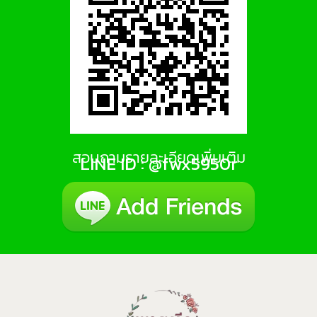
สอบถามรายละเอียดเพิ่มเติม
LINE ID : @fwx5950r