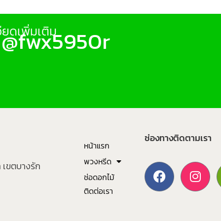
ยดเพิ่มเติม
: @fwx5950r
ช่องทางติดตามเรา
หน้าแรก
พวงหรีด
า เขตบางรัก
ช่อดอกไม้
ติดต่อเรา