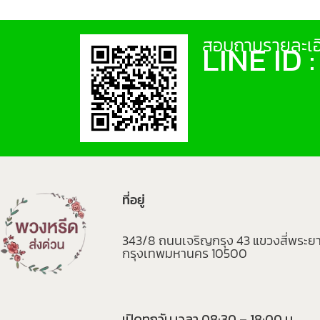
สอบถามรายละเอี
LINE ID 
ที่อยู่
343/8 ถนนเจริญกรุง 43 แขวงสี่พระย
กรุงเทพมหานคร 10500
เปิดทุกวัน เวลา 08:30 – 18:00 น.