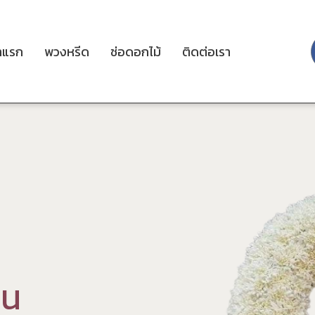
าแรก
พวงหรีด
ช่อดอกไม้
ติดต่อเรา
ว
น