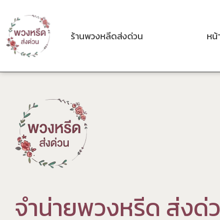
ร้านพวงหลีดส่งด่วน
หน้
จ
ำ
น
า
ย
พ
ว
ง
ห
ร
ด
ส
ง
ด