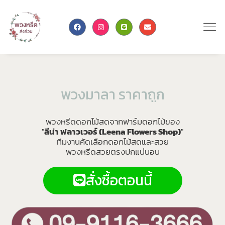
พ
ว
ง
ม
า
ล
า
ร
า
ค
า
ถ
ก
พวงหรีดดอกไม้สดจากฟาร์มดอกไม้ของ
"
ลีน่า ฟลาวเวอร์ (Leena Flowers Shop)
"
ทีมงานคัดเลือกดอกไม้สดและสวย
พวงหรีดสวยตรงปกแน่นอน
สั่งซื้อตอนนี้