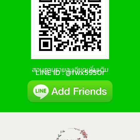
สอบถามรายละเอียดเพิ่มเติม
LINE ID : @fwx5950r